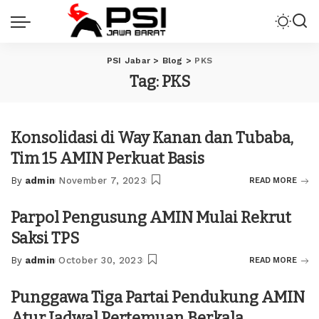
PSI Jabar
>
Blog
>
PKS
Tag:
PKS
Konsolidasi di Way Kanan dan Tubaba,
Tim 15 AMIN Perkuat Basis
By
admin
November 7, 2023
READ MORE
Posted
by
Parpol Pengusung AMIN Mulai Rekrut
Saksi TPS
By
admin
October 30, 2023
READ MORE
Posted
by
Punggawa Tiga Partai Pendukung AMIN
Atur Jadwal Pertemuan Berkala