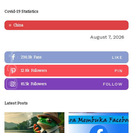
by
Covid-19 Statistics
China
August 7, 2026
LIKE
236.3k
Fans
PIN
12.8k
Followers
FOLLOW
81.5k
Followers
Latest Posts