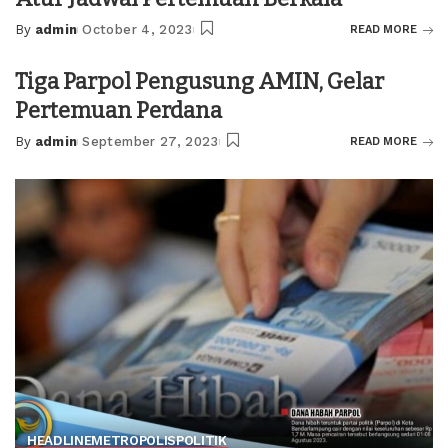
By
admin
October 4, 2023
READ MORE
Posted
by
Tiga Parpol Pengusung AMIN, Gelar
Pertemuan Perdana
By
admin
September 27, 2023
READ MORE
Posted
by
HEADLINE
METROPOLIS
POLITIK