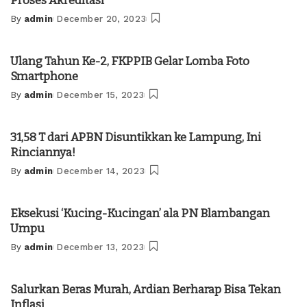
Proses Akreditasi
By
admin
December 20, 2023
Posted
by
Ulang Tahun Ke-2, FKPPIB Gelar Lomba Foto
Smartphone
By
admin
December 15, 2023
Posted
by
31,58 T dari APBN Disuntikkan ke Lampung, Ini
Rinciannya!
By
admin
December 14, 2023
Posted
by
Eksekusi ‘Kucing-Kucingan’ ala PN Blambangan
Umpu
By
admin
December 13, 2023
Posted
by
Salurkan Beras Murah, Ardian Berharap Bisa Tekan
Inflasi