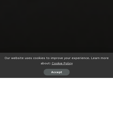
Our website uses cookies to improve your experience. Learn more
about:
Cookie Policy
Accept
psiaceh.or.id/
– Politisi PDI Perjuangan Parosil Mabsus
bersilaturahmi ke Kantor Pimpinan Wilayah Muhamadiyah
(PWM) Lampung sekaligus menyampaikan permohonan
maafnya atas peryataan yang menyinggung Muhamadiyah