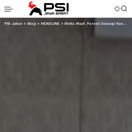
PSI Jabar
>
Blog
>
HEADLINE
>
Minta Maaf, Parosil Datangi Kantor PWM, PKS dan PAN