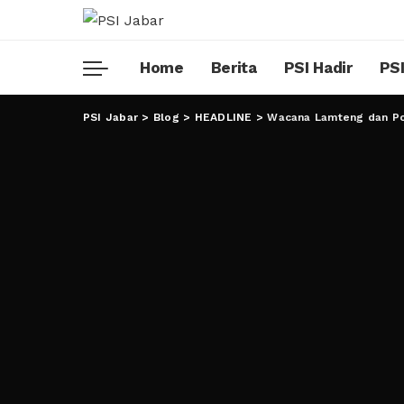
Home
Berita
PSI Hadir
PSI
PSI Jabar
>
Blog
>
HEADLINE
>
Wacana Lamteng dan Po