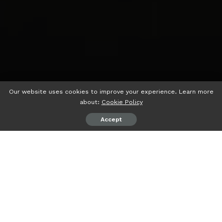
Our website uses cookies to improve your experience. Learn more
about:
Cookie Policy
Accept
psiaceh.or.id/
– Lima mahasiswa Universitas Lampung
(Unila) mendapatkan pendanaan Program Kreativitas
Mahasiswa bidang Pengabdian kepada Masyarakat (PKM
PM) dari Kemenristekdikti tahun 2023.
Dana tersebut untuk mendorong program ajar tanam