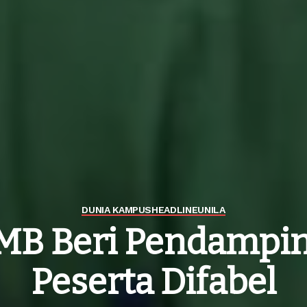
DUNIA KAMPUS
HEADLINE
UNILA
PMB Beri Pendampi
Peserta Difabel