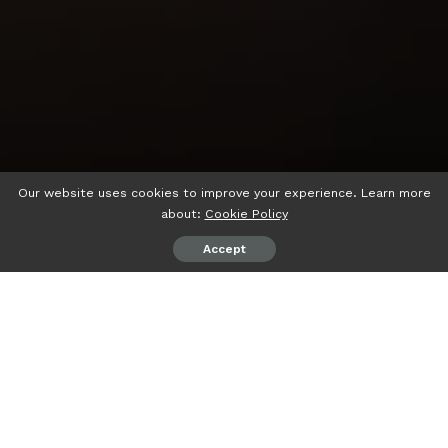
Our website uses cookies to improve your experience. Learn more
about:
Cookie Policy
Accept
psiaceh.or.id/
– Kegiatan Pemutakhiran Ideks Desa
Membangun (IDM) tahun 2023 kembali dimulai, dan
ditargetkan rampung 31 Mei 2023 mendatang.
Hal tersebut dikatakan, Tenaga Ahli Pemberdayaan
Masyarakat (TAPM) Kemendes PDTT Lampung Barat