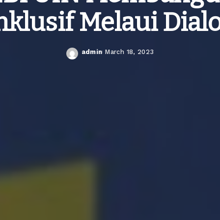
nklusif Melaui Dial
admin
March 18, 2023
Posted
by