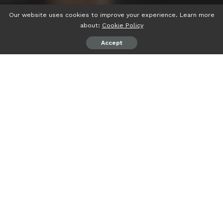
Our website uses cookies to improve your experience. Learn more
about:
Cookie Policy
Accept
psiaceh.or.id/
– Menteri BUMN Erick Thohir mengajak
seluruh karyawan BUMN dan masyarakat untuk Jalan
Sehat Bersama BUMN dalam rangka memperingati 25
Tahun Kementerian BUMN yang dilaksanakan di 234
kabupaten/kota di Indonesia.
Kegiatan jalan sehat mengusung konsep Estafet Obor
BUMN dari Sabang sampai Merauke dilakukan secara
bertahap di 15 provinsi mulai 12/2/2023 hingga 19/3/2023
dengan tema “Bersama BUMN, Menuju Indonesia Sehat”.
Jalan Sehat Bersama BUMN 2023 menandai kebersamaan
Kementerian BUMN dan masyarakat yang telah terbina