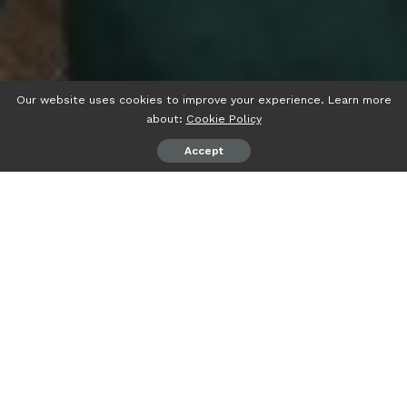
Our website uses cookies to improve your experience. Learn more
about:
Cookie Policy
Accept
psiaceh.or.id/
– Dekan Fakultas Ekonomi dan Bisnis Islam
(FEBI) UIN Raden Intan Lampung melepas delapan
mahasiswa FEBI untuk mengikuti Magang Internasional ke
Malaysia di Ruang Teater Gedung Academic & Research
Center, Senin (20/02/2023).
Pelepasan para mahasiswa ini ditandai dengan pemakaian
jaket almamater oleh Dekan FEBI UIN RIL yang
dilaksanakan saat menerima kunjungan benchmark dari