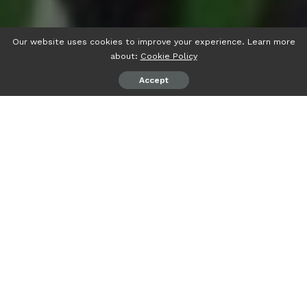
Our website uses cookies to improve your experience. Learn more
about:
Cookie Policy
Accept
psiaceh.or.id/
– Universitas Islam Negeri (UIN) Raden Intan
Lampung (RIL) menyediakan kuota penerimaan mahasiswa
baru sebanyak 6 ribu kursi di tahun akademik 2023/2024.
Jumlah tersebut akan terbagi menjadi enam skema seleksi
penerimaan yaitu jalur Seleksi Nasional Penerimaan
Mahasiswa Baru (SNPMB) Kemendikbudristekdikti yang
terbagi tiga skema, yaitu Seleksi Nasional Berdasarkan
Prestasi (SNBP), Seleksi Nasional Berdasarkan Tes (SNBT)
dan skema Mandiri.